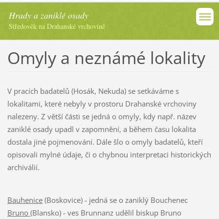
Hrady a zaniklé osady
Středověk na Drahanské vrchovině
Omyly a neznámé lokality
V pracích badatelů (Hosák, Nekuda) se setkáváme s
lokalitami, které nebyly v prostoru Drahanské vrchoviny
nalezeny. Z větší části se jedná o omyly, kdy např. název
zaniklé osady upadl v zapomnění, a během času lokalita
dostala jiné pojmenování. Dále šlo o omyly badatelů, kteří
opisovali mylné údaje, či o chybnou interpretaci historických
archiválií.
Bauhenice
(Boskovice) - jedná se o zaniklý Bouchenec
Bruno
(Blansko) - ves Brunnanz udělil biskup Bruno