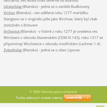
neznámá, ves ležela snad severně od Blanska
Ulraischlag
(Blansko) - jedná se o zaniklé Budkovany
Vrchov
(Blansko) - ves udělená roku 1277 maršálku
Stangeovi se v originálu píše jako Birchow, který byl však
ztotožněn s Brťovem
Vrchovice
(Blansko) - v listině z roku 1277 je uvedena ves
Wirclowiz v obvodu blanenském (CDM IV.143), roku 1317 se
připomínají Wirclowice v obvodu modřickém (Lechner 1.4)
Zybothslag
(Blansko) - jedná se o obec Lipovec
© 2009 Všechna práva vyhrazena.
Tvorba webových stránek zdarma