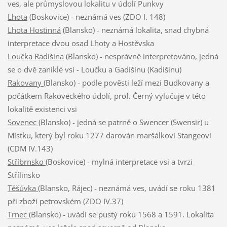
ves, ale průmyslovou lokalitu v údolí Punkvy
Lhota
(Boskovice) - neznámá ves (ZDO I. 148)
Lhota Hostinná
(Blansko) - neznámá lokalita, snad chybná
interpretace dvou osad Lhoty a Hostěvska
Loučka Radišina
(Blansko) - nesprávně interpretováno, jedná
se o dvě zaniklé vsi - Loučku a Gadišinu (Kadišinu)
Rakovany
(Blansko) - podle pověsti leží mezi Budkovany a
počátkem Rakoveckého údolí, prof. Černý vylučuje v této
lokalitě existenci vsi
Sovenec
(Blansko) - jedná se patrně o Swencer (Swensir) u
Místku, který byl roku 1277 darován maršálkovi Stangeovi
(CDM IV.143)
Stříbrnsko
(Boskovice) - mylná interpretace vsi a tvrzi
Střílinsko
Těšůvka
(Blansko, Rájec) - neznámá ves, uvádí se roku 1381
při zboží petrovském (ZDO IV.37)
Trnec
(Blansko) - uvádí se pustý roku 1568 a 1591. Lokalita