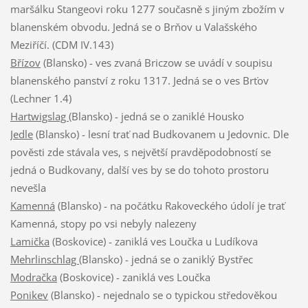
maršálku Stangeovi roku 1277 současně s jiným zbožím v
blanenském obvodu. Jedná se o Brňov u Valašského
Meziříčí. (CDM IV.143)
Břízov
(Blansko) - ves zvaná Briczow se uvádí v soupisu
blanenského panství z roku 1317. Jedná se o ves Brťov
(Lechner 1.4)
Hartwigslag
(Blansko) - jedná se o zaniklé Housko
Jedle
(Blansko) - lesní trať nad Budkovanem u Jedovnic. Dle
pověsti zde stávala ves, s největší pravděpodobností se
jedná o Budkovany, další ves by se do tohoto prostoru
nevešla
Kamenná
(Blansko) - na počátku Rakoveckého údolí je trať
Kamenná, stopy po vsi nebyly nalezeny
Lamička
(Boskovice) - zaniklá ves Loučka u Ludíkova
Mehrlinschlag
(Blansko) - jedná se o zaniklý Bystřec
Modračka
(Boskovice) - zaniklá ves Loučka
Ponikev
(Blansko) - nejednalo se o typickou středověkou