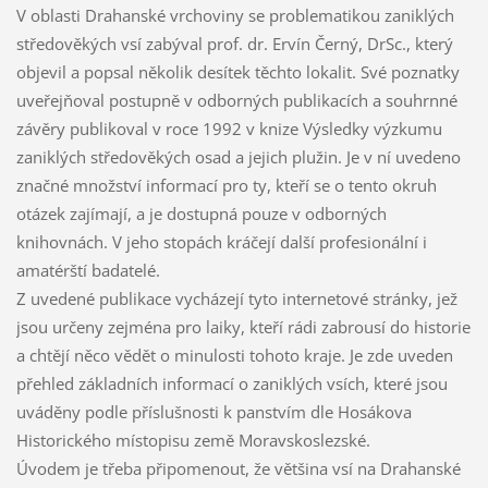
V oblasti Drahanské vrchoviny se problematikou zaniklých
středověkých vsí zabýval prof. dr. Ervín Černý, DrSc., který
objevil a popsal několik desítek těchto lokalit. Své poznatky
uveřejňoval postupně v odborných publikacích a souhrnné
závěry publikoval v roce 1992 v knize Výsledky výzkumu
zaniklých středověkých osad a jejich plužin. Je v ní uvedeno
značné množství informací pro ty, kteří se o tento okruh
otázek zajímají, a je dostupná pouze v odborných
knihovnách.
V jeho stopách kráčejí další profesionální i
amatérští badatelé.
Z uvedené publikace vycházejí tyto internetové stránky, jež
jsou určeny zejména pro laiky, kteří rádi zabrousí do historie
a chtějí něco vědět o minulosti tohoto kraje. Je zde uveden
přehled základních informací o zaniklých vsích, které jsou
uváděny podle příslušnosti k panstvím dle Hosákova
Historického místopisu země Moravskoslezské.
Úvodem je třeba připomenout, že většina vsí na Drahanské