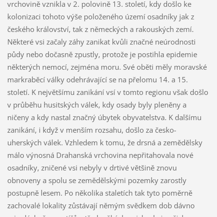
vrchovině vznikla v 2. polovině 13. století, kdy došlo ke
kolonizaci tohoto výše položeného území osadníky jak z
českého království, tak z německých a rakouských zemí.
Některé vsi začaly záhy zanikat kvůli značné neúrodnosti
půdy nebo dočasně zpustly, protože je postihla epidemie
některých nemocí, zejména moru. Své oběti měly moravské
markraběcí války odehrávající se na přelomu 14. a 15.
století. K největšímu zanikání vsí v tomto regionu však došlo
v průběhu husitských válek, kdy osady byly pleněny a
ničeny a kdy nastal značný úbytek obyvatelstva. K dalšímu
zanikání, i když v menším rozsahu, došlo za česko-
uherských válek. Vzhledem k tomu, že drsná a zemědělsky
málo výnosná Drahanská vrchovina nepřitahovala nové
osadníky, zničené vsi nebyly v drtivé většině znovu
obnoveny a spolu se zemědělskými pozemky zarostly
postupně lesem. Po několika staletích tak tyto poměrně
zachovalé lokality zůstávají němým svědkem dob dávno