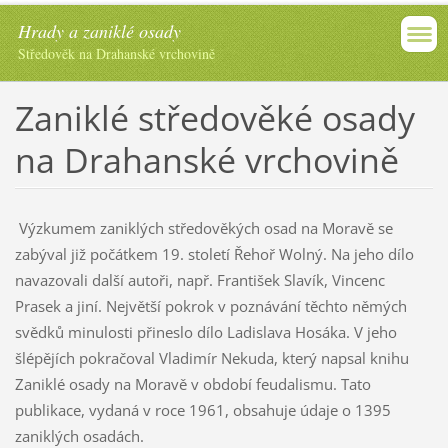
Hrady a zaniklé osady
Středověk na Drahanské vrchovině
Zaniklé středověké osady
na Drahanské vrchovině
Výzkumem zaniklých středověkých osad na Moravě se
zabýval již počátkem 19. století Řehoř Wolný. Na jeho dílo
navazovali další autoři, např. František Slavík, Vincenc
Prasek a jiní. Největší pokrok v poznávání těchto němých
svědků minulosti přineslo dílo Ladislava Hosáka. V jeho
šlépějích pokračoval Vladimír Nekuda, který napsal knihu
Zaniklé osady na Moravě v období feudalismu. Tato
publikace, vydaná v roce 1961, obsahuje údaje o 1395
zaniklých osadách.