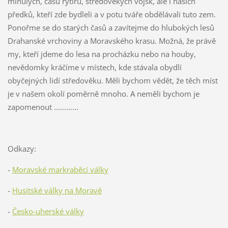
minulých, času rytířů, středověkých vojsk, ale i našich
předků, kteří zde bydleli a v potu tváře obdělávali tuto zem.
Ponořme se do starých časů a zavítejme do hlubokých lesů
Drahanské vrchoviny a Moravského krasu. Možná, že právě
my, kteří jdeme do lesa na procházku nebo na houby,
nevědomky kráčíme v místech, kde stávala obydlí
obyčejných lidí středověku. Měli bychom vědět, že těch míst
je v našem okolí poměrně mnoho. A neměli bychom je
zapomenout ............
Odkazy:
-
Moravské markraběcí války
-
Husitské války na Moravě
-
Česko-uherské války