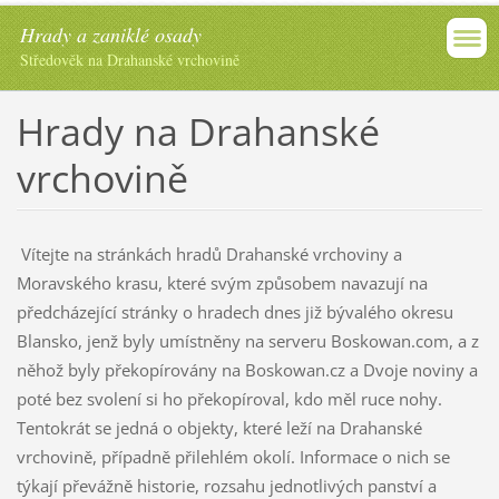
Hrady a zaniklé osady
Středověk na Drahanské vrchovině
Hrady na Drahanské
vrchovině
Vítejte na stránkách hradů Drahanské vrchoviny a
Moravského krasu, které svým způsobem navazují na
předcházející stránky o hradech dnes již bývalého okresu
Blansko, jenž byly umístněny na serveru Boskowan.com, a z
něhož byly překopírovány na Boskowan.cz a Dvoje noviny a
poté bez svolení si ho překopíroval, kdo měl ruce nohy.
Tentokrát se jedná o objekty, které leží na Drahanské
vrchovině, případně přilehlém okolí. Informace o nich se
týkají převážně historie, rozsahu jednotlivých panství a