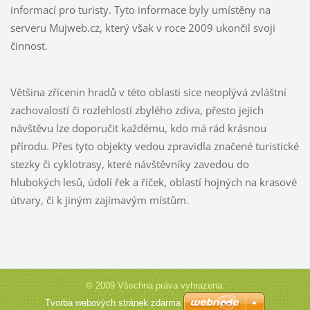
informací pro turisty. Tyto informace byly umístěny na
serveru Mujweb.cz, který však v roce 2009 ukončil svoji
činnost.
Většina zřícenin hradů v této oblasti sice neoplývá zvláštní
zachovalostí či rozlehlostí zbylého zdiva, přesto jejich
návštěvu lze doporučit každému, kdo má rád krásnou
přírodu. Přes tyto objekty vedou zpravidla značené turistické
stezky či cyklotrasy, které návštěvníky zavedou do
hlubokých lesů, údolí řek a říček, oblastí hojných na krasové
útvary, či k jiným zajímavým místům.
© 2009 Všechna práva vyhrazena.
Tvorba webových stránek zdarma