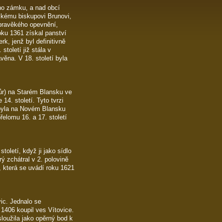
ího zámku, a nad obcí
ckému biskupovi Brunovi,
ě pravěkého opevnění,
oku 1361 získal panství
rk, jenž byl definitivně
toletí již stála v
věna. V 18. století byla
vůr) na Starém Blansku ve
4. století. Tyto tvrzi
í byla na Novém Blansku
elomu 16. a 17. století
oletí, když ji jako sídlo
rý zchátral v 2. polovině
, která se uvádí roku 1621
ic. Jednalo se
1406 koupil ves Vítovice.
sloužila jako opěrný bod k