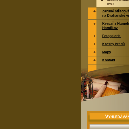
tvrze
Zaniklé středov
na Drahanské v
Krysař z Hamel
Hamlíkov
Fotogalerie
Kresby hradů
Mapy
Kontakt
V
YHLEDÁVÁN