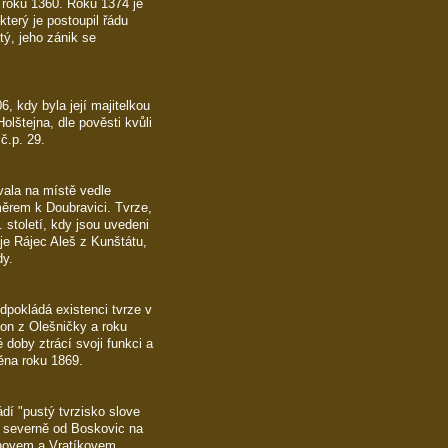
 roku 1360. Roku 1374 je
který je postoupil řádu
tý, jeho zánik se
, kdy byla její majitelkou
olštejna, dle pověsti kvůli
č.p. 29.
ávala na místě vedle
rem k Doubravici. Tvrze,
. století, kdy jsou uvedeni
je Rájec Aleš z Kunštátu,
dy.
dpokládá existenci tvrze v
eon z Olešničky a roku
doby ztrácí svoji funkci a
něna roku 1869.
í "pustý tvrzisko slove
la severně od Boskovic na
enovem a Vratíkovem.