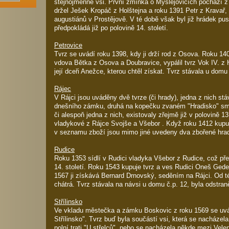
stejnojmenné vsi. První zmínka o Myslejovicích pochází z
držel Ješek Kropáč z Holštejna a roku 1391 Petr z Kravař, 
augustiánů v Prostějově. V té době však byl již hrádek pus
předpokládá již po polovině 14. století.
Petrovice
Tvrz se uvádí roku 1398, kdy ji drží rod z Osova. Roku 1406
vdova Bětka z Osova a Doubravice, vypálil tvrz Vok IV. z H
její dceři Anežce, kterou chtěl získat. Tvrz stávala u domu 
Rájec
V Rájci jsou uváděny dvě tvrze (či hrady), jedna z nich st
dnešního zámku, druhá na kopečku zvaném "Hradisko" smě
či alespoň jedna z nich, existovaly zřejmě již v polovině 13
vladykové z Rájce Svojše a Všebor . Když roku 1412 kupu
v seznamu zboží jsou mimo jiné uvedeny dva zbořené hra
Rudice
Roku 1353 sídlí v Rudici vladyka Všebor z Rudice, což pře
14. století. Roku 1543 kupuje tvrz a ves Rudici Oneš Ged
1567 ji získává Bernard Drnovský, seděním na Rájci. Od té 
chátrá. Tvrz stávala na návsi u domu č.p. 12, byla odstra
Střílinsko
Ve vkladu městečka a zámku Boskovic z roku 1569 se uvád
Střílinsko". Tvrz buď byla součástí vsi, která se nacháze
polní trati "U střelců", nebo se nacházela někde mezi Vel