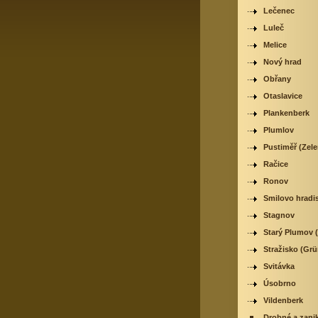
Lečenec
Luleč
Melice
Nový hrad
Obřany
Otaslavice
Plankenberk
Plumlov
Pustiměř (Zele
Račice
Ronov
Smilovo hradi
Stagnov
Starý Plumov 
Stražisko (Grü
Svitávka
Úsobrno
Vildenberk
Drobné a zanik