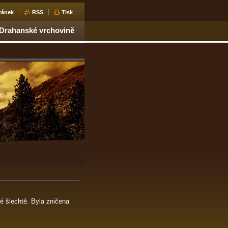
ránek
RSS
Tisk
 Drahanské vrchovině
bné šlechtě. Byla zničena