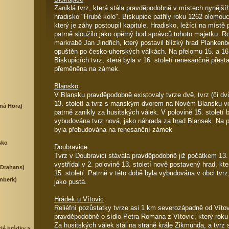
Zaniklá tvrz, která stála pravděpodobně v místech nynějš
hradisko "Hrubé kolo". Biskupice patřily roku 1262 olomou
který je záhy postoupil kapitule. Hradisko, ležící na míst
patrně sloužilo jako opěrný bod správců tohoto majetku. R
markrabě Jan Jindřich, který postavil blízký hrad Plankenbe
opuštěn po česko-uherských válkách. Na přelomu 15. a 16. s
Biskupicích tvrz, která byla v 16. století renesančně přesta
přeměněna na zámek.
Blansko
V Blansku pravděpodobně existovaly tvrze dvě, tvrz (či d
13. století a tvrz s manským dvorem na Novém Blansku ve 1
ná Hora)
patrně zanikly za husitských válek. V polovině 15. stolet
vybudována tvrz nová, jako náhrada za hrad Blansek. Na př
byla přebudována na renesanční zámek
sko
Doubravice
Tvrz v Doubravici stávala pravděpodobně již počátkem 13. st
vystřídal v 2. polovině 13. století nově postavený hrad, kte
(Drahans)
15. století. Patrně v této době byla vybudována v obci tvrz
nberk)
jako pustá.
Hrádek u Vítovic
Reliéfní pozůstatky tvrze asi 1 km severozápadně od Vítov
pravděpodobně o sídlo Petra Romana z Vítovic, který roku 
Za husitských válek stál na straně krále Zikmunda, a tvrz 
lé hrádky a