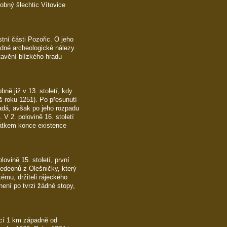
obný šlechtic Vítovice
tní části Pozořic. O jeho
ádné archeologické nálezy.
tavění blízkého hradu
ně již v 13. století, kdy
š roku 1251). Po přesunutí
adá, avšak po jeho rozpadu
. V 2. polovině 16. století
čátkem konce existence
ovině 15. století, první
edeonů z Olešničky, který
ému, držiteli rájeckého
není po tvrzi žádné stopy,
ící 1 km západně od