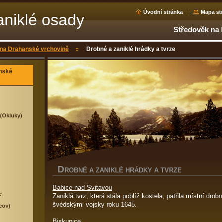
Úvodní stránka
Mapa st
aniklé osady
Středověk na
na Drahanské vrchovině
Drobné a zaniklé hrádky a tvrze
nské
 (Okluky)
D
ROBNÉ A ZANIKLÉ HRÁDKY A TVRZE
Babice nad Svitavou
c
Zaniklá tvrz, která stála poblíž kostela, patřila místní dro
švédskými vojsky roku 1645.
cov)
Biskupice