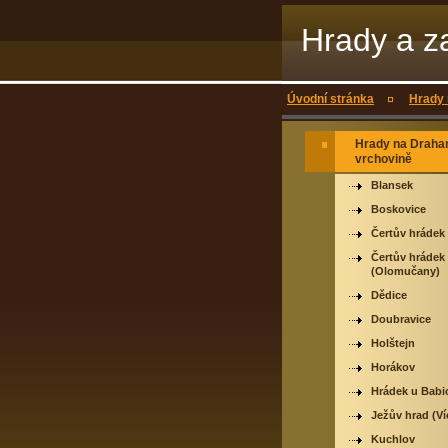
Hrady a z
Úvodní stránka
Hrady 
Hrady na Draha
vrchovině
Blansek
Boskovice
Čertův hrádek
Čertův hrádek
(Olomučany)
Dědice
Doubravice
Holštejn
Horákov
Hrádek u Babi
Ježův hrad (Ví
Kuchlov