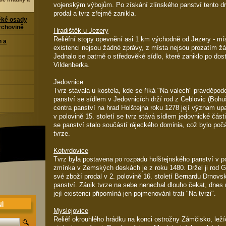
vojenským výbojům. Po získání zlínského panství tento dr
prodal a tvrz zřejmě zanikla.
ěké osady
rchovině
Hradištěk u Jezery
Reliéfní stopy opevnění asi 1 km východně od Jezery - mís
n a
existenci nejsou žádné zprávy, z místa nejsou prozatím ž
Jednalo se patrně o středověké sídlo, které zaniklo po dos
Vildenberka.
Jedovnice
Tvrz stávala u kostela, kde se říká "Na valech" pravděpodob
panství se sídlem v Jedovnicích drží rod z Ceblovic (Bohu
centra panství na hrad Holštejna roku 1278 její význam up
v polovině 15. století se tvrz stává sídlem jedovnické části
se panství stalo součástí rájeckého dominia, což bylo po
tvrze.
Kotvrdovice
Tvrz byla postavena po rozpadu holštejnského panství v pol
zmínka v Zemských deskách je z roku 1480. Držel ji rod G
své zboží prodal v 2. polovině 16. století Bernardu Drnovsk
panství. Zánik tvrze na sebe nenechal dlouho čekat, dnes 
její existenci připomíná jen pojmenování trati "Na tvrzi".
Í
Myslejovice
Reliéf okrouhlého hrádku na konci ostrožny Zámčisko, lež